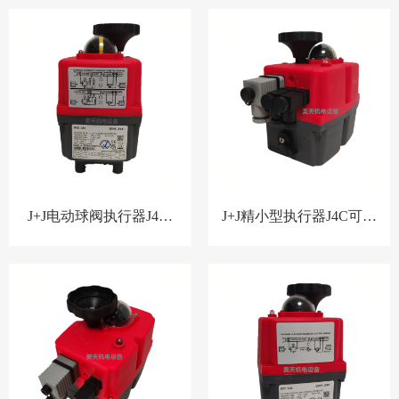
J+J电动球阀执行器J4C-
J+J精小型执行器J4C可配
S55
套阀门选型