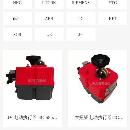
HKC
I-TORK
SIEMENS
YTC
tissin
ABB
PG
KFT
SOR
UE
J+J
J+J电动执行器J4C-S85阀
大扭矩电动执行器J4C-
门驱动装置
S140角行程